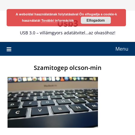
Skip
to
A weboldal használatának folytatásával Ön elfogadja a cookie-k
content
Usb3
Elfogadom
használatát
További információk
USB 3.0 – villámgyors adatátvitel…az olvasóhoz!
Menu
Szamitogep olcson-min