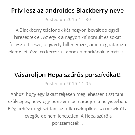
Priv lesz az androidos Blackberry neve
Posted on 2015-11-30
A Blackberry telefonok két nagyon bevált dologról
híresedtek el. Az egyik a nagyon kifinomult és sokat
fejlesztett része, a qwerty billentyűzet, ami meghatározó
eleme lett éveken keresztül ennek a márkának. A másik…
Vásároljon Hepa szűrős porszívókat!
Posted on 2015-11-05
Ahhoz, hogy egy lakást teljesen meg lehessen tisztítani,
szükséges, hogy egy porszem se maradjon a helyiségben.
Elég nehéz megtisztítani az mikroszkopikus szemcséktől a
levegőt, de nem lehetetlen. A Hepa szűrő a
porszemcsék…