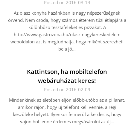
Posted on 2016-03-14
Az olasz konyha hazánkban is nagy népszerűségnek
örvend. Nem csoda, hogy számos étterem tűzi étlapjára a
különböző tésztaféléket és pizzákat. A
http://www.gastrozona.hu/olasz-nagykereskedelem
weboldalon azt is megtudhatja, hogy miként szerezheti
be a jó…
Kattintson, ha mobiltelefon
webáruházat keres!
Posted on 2016-02-09
Mindenkinek az életében eljön előbb-utóbb az a pillanat,
amikor rájön, hogy új telefont kell vennie, a régi
készüléke helyett. Ilyenkor felmerül a kérdés is, hogy
vajon hol lenne érdemes megvásárolni az új…