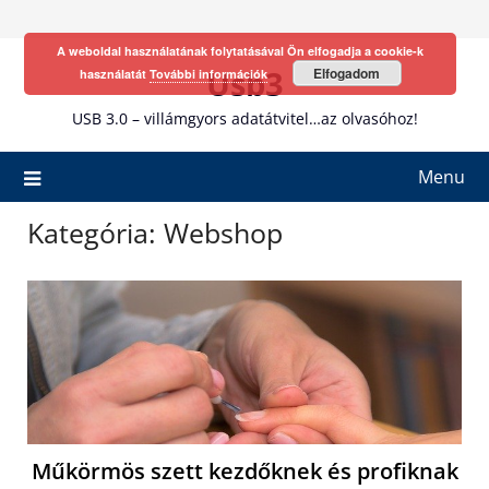
Skip
to
A weboldal használatának folytatásával Ön elfogadja a cookie-k
content
Usb3
Elfogadom
használatát
További információk
USB 3.0 – villámgyors adatátvitel…az olvasóhoz!
Menu
Kategória:
Webshop
Műkörmös szett kezdőknek és profiknak