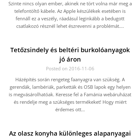
Szinte nincs olyan ember, akinek ne tört volna már meg a
telefontöltő kábele. Az Apple készülékek esetében is
fennáll ez a veszély, ráadásul leginkább a bedugott
csatlakozó résznél lehet észrevenni a problémát….
Tetőzsindely és beltéri burkolóanyagok
jó áron
Posted on 2016-11-06
Házépítés során rengeteg faanyagra van szükség. A
gerendák, lambériák, parketták és OSB lapok egy helyen
is megvásárolhatóak. Keresse fel a Famánia webáruházat
és rendelje meg a szükséges termékeket! Hogy miért
érdemes ott…
Az olasz konyha különleges alapanyagai