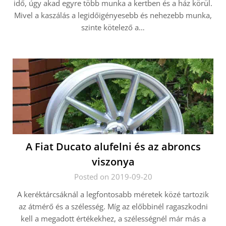
idő, úgy akad egyre több munka a kertben és a ház körül.
Mivel a kaszálás a legidőigényesebb és nehezebb munka,
szinte kötelező a…
A Fiat Ducato alufelni és az abroncs
viszonya
Posted on 2019-09-20
A keréktárcsáknál a legfontosabb méretek közé tartozik
az átmérő és a szélesség. Míg az előbbinél ragaszkodni
kell a megadott értékekhez, a szélességnél már más a