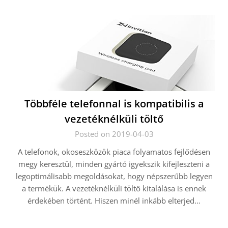
Többféle telefonnal is kompatibilis a
vezetéknélküli töltő
Posted on 2019-04-03
A telefonok, okoseszközök piaca folyamatos fejlődésen
megy keresztül, minden gyártó igyekszik kifejleszteni a
legoptimálisabb megoldásokat, hogy népszerűbb legyen
a termékük. A vezetéknélküli töltő kitalálása is ennek
érdekében történt. Hiszen minél inkább elterjed…