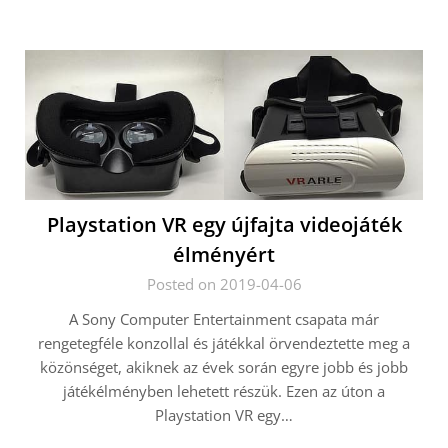
Playstation VR egy újfajta videojáték
élményért
Posted on 2019-04-06
A Sony Computer Entertainment csapata már
rengetegféle konzollal és játékkal örvendeztette meg a
közönséget, akiknek az évek során egyre jobb és jobb
játékélményben lehetett részük. Ezen az úton a
Playstation VR egy…