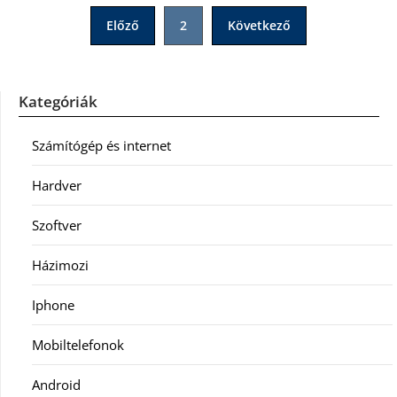
Bejegyzések
Előző
2
Következő
lapozása
Kategóriák
Számítógép és internet
Hardver
Szoftver
Házimozi
Iphone
Mobiltelefonok
Android