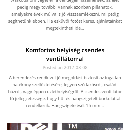
A lakodalom véget ér, a vendégek hazamentek, az élet
pedig megy tovább. Vannak azonban pillanatok,
amelyekre évek múlva is jó visszaemlékezni, mi pedig
segíthetünk ebben. Ha esküvői fotóst keres, ajánlatainkat
megtekintheti ide…
Komfortos helyiség csendes
ventillátorral
Posted on 2017-08-08
A berendezés rendkívül jó megoldást biztosít az ingatlan
hatékony szellőztetésére, legyen szó lakásról, családi
házról, vagy éppen üzlethelyiségről. A csendes ventillátor
fő jellegzetessége, hogy hő- és hangszigetelt burkolattal
rendelkezik. Hangszigetelését 15 mm…