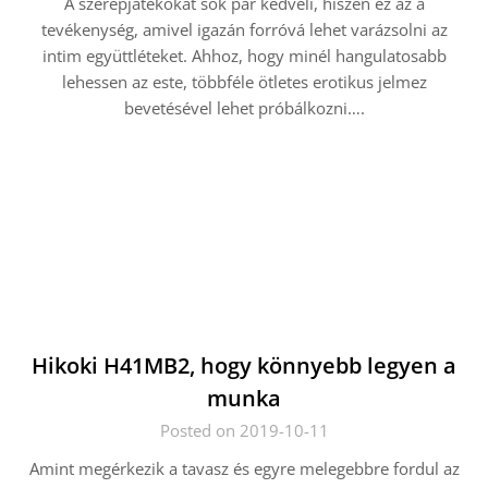
A szerepjátékokat sok pár kedveli, hiszen ez az a
tevékenység, amivel igazán forróvá lehet varázsolni az
intim együttléteket. Ahhoz, hogy minél hangulatosabb
lehessen az este, többféle ötletes erotikus jelmez
bevetésével lehet próbálkozni….
Hikoki H41MB2, hogy könnyebb legyen a
munka
Posted on 2019-10-11
Amint megérkezik a tavasz és egyre melegebbre fordul az